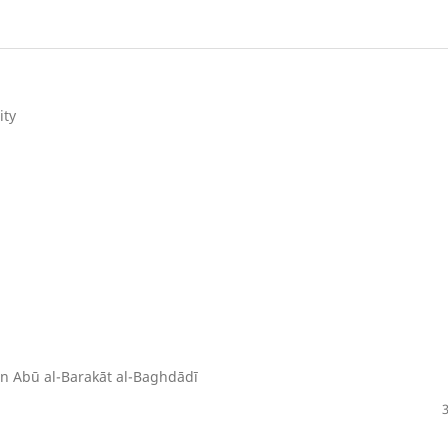
ity
in Abū al-Barakāt al-Baghdādī